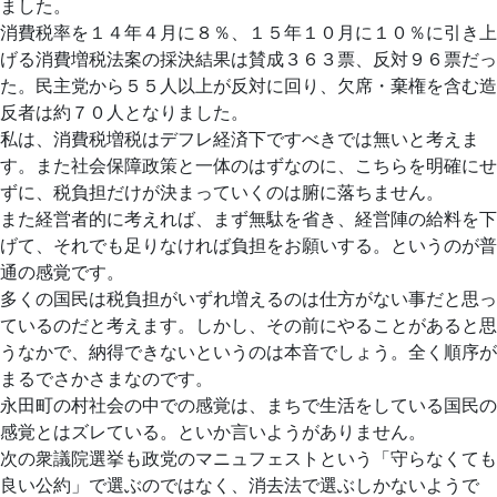
ました。
消費税率を１４年４月に８％、１５年１０月に１０％に引き上
げる消費増税法案の採決結果は賛成３６３票、反対９６票だっ
た。民主党から５５人以上が反対に回り、欠席・棄権を含む造
反者は約７０人となりました。
私は、消費税増税はデフレ経済下ですべきでは無いと考えま
す。また社会保障政策と一体のはずなのに、こちらを明確にせ
ずに、税負担だけが決まっていくのは腑に落ちません。
また経営者的に考えれば、まず無駄を省き、経営陣の給料を下
げて、それでも足りなければ負担をお願いする。というのが普
通の感覚です。
多くの国民は税負担がいずれ増えるのは仕方がない事だと思っ
ているのだと考えます。しかし、その前にやることがあると思
うなかで、納得できないというのは本音でしょう。全く順序が
まるでさかさまなのです。
永田町の村社会の中での感覚は、まちで生活をしている国民の
感覚とはズレている。といか言いようがありません。
次の衆議院選挙も政党のマニュフェストという「守らなくても
良い公約」で選ぶのではなく、消去法で選ぶしかないようで