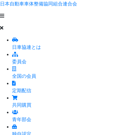
日本自動車車体整備協同組合連合会
日車協連とは
委員会
全国の会員
定期配信
共同購買
青年部会
独自認定