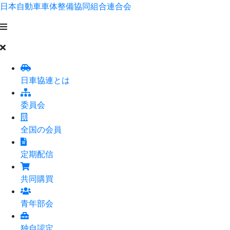
日本自動車車体整備協同組合連合会
日車協連とは
委員会
全国の会員
定期配信
共同購買
青年部会
独自認定