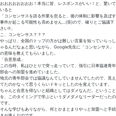
おおおおおおおお！本当に皆、レスポンスがいい！と、驚いて
いると
「コンセンサスを諮る作業を怠ると、後の体制に影響を及ぼす
事件が起こる可能性も否めません…(笑)ので、確りとご協議下
さい!!」
こ、コンセンサス？？？
やっぱり、全国のトップの方がは難しい言葉を知っていらっし
ゃるんだなぁと思いながら、Google先生に「コンセンサス」
の意味を教えてもらいました。
「合意形成」
この当時、私はひとりで突っ走っていて、強引に日車協連青年
部会への加盟を進めていました。
地元の青年部会では協議なんてしていませんでしたので、見え
てたのかなって思うくらいドキッとしたのを覚えています。
ちゃんと合意を得ないと組織としてはダメなんだ。ということ
を、このタイミングで学ぶというダメダメなリーダーだったの
です。
そんな学びもありながら、何とかまとまりやっと加盟へと手続
きが進んだのです。