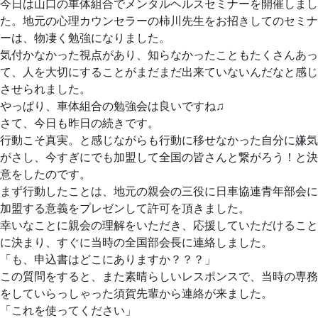
今日は山口の車体組合でメンタルヘルスセミナーを開催しまし
た。地元の心理カウンセラーの柿川先生をお招きしてのセミナ
ーは、物凄く勉強になりました。
気付かなかった視点があり、知らなかったこともたくさんあっ
て、人を大切にすることがまだまだ出来ていないんだなと感じ
させられました。
やっぱり、車体組合の勉強会は良いですね♫
さて、今日も昨日の続きです。
行動こそ真実。と感じながらも行動に移せなかった自分に嫌気
がさし、今すぎにでも加盟して全国の皆さんと繋がろう！と決
意をしたのです。
まず行動したことは、地元の親会の三役に日車協連青年部会に
加盟する意義をプレゼンして許可を頂きました。
幸いなことに親会の理解をいただき、応援していただけること
に決まり、すぐに当時の全国部会長に連絡しました。
「も、申込書はどこにありますか？？？」
この質問をすると、また素晴らしいレスポンスで、当時の専務
をしていらっしゃった須賀先輩から連絡が来ました。
「これを使ってください」