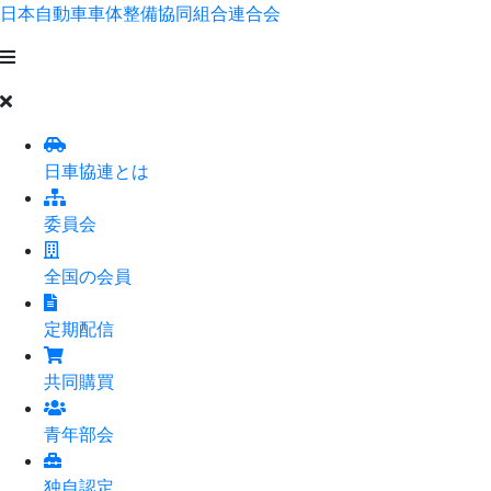
日本自動車車体整備協同組合連合会
日車協連とは
委員会
全国の会員
定期配信
共同購買
青年部会
独自認定