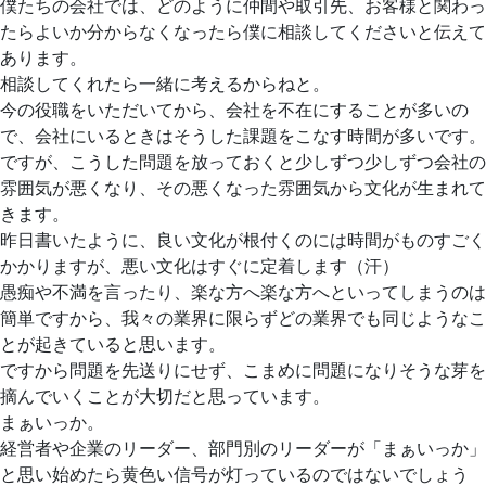
僕たちの会社では、どのように仲間や取引先、お客様と関わっ
たらよいか分からなくなったら僕に相談してくださいと伝えて
あります。
相談してくれたら一緒に考えるからねと。
今の役職をいただいてから、会社を不在にすることが多いの
で、会社にいるときはそうした課題をこなす時間が多いです。
ですが、こうした問題を放っておくと少しずつ少しずつ会社の
雰囲気が悪くなり、その悪くなった雰囲気から文化が生まれて
きます。
昨日書いたように、良い文化が根付くのには時間がものすごく
かかりますが、悪い文化はすぐに定着します（汗）
愚痴や不満を言ったり、楽な方へ楽な方へといってしまうのは
簡単ですから、我々の業界に限らずどの業界でも同じようなこ
とが起きていると思います。
ですから問題を先送りにせず、こまめに問題になりそうな芽を
摘んでいくことが大切だと思っています。
まぁいっか。
経営者や企業のリーダー、部門別のリーダーが「まぁいっか」
と思い始めたら黄色い信号が灯っているのではないでしょう