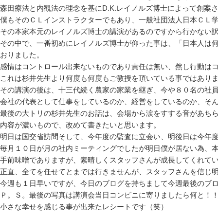
森田療法と内観法の理念を基にD.K.レイノルズ博士によって創案
僕もそのＣＬインストラクターでもあり、一般社団法人日本ＣＬ
その本家本元のレイノルズ博士の講演があるのですから行かない
その中で、一番初めにレイノルズ博士が仰った事は、「日本人は
おりました。
感情はコントロール出来ないものであり責任は無い、然し行動は
これは杉井先生より何度も何度もご教授を頂いている事ではあり
その講演の後は、十三代続く農家の家業を継ぎ、今や８０名の社
会社の代表として仕事をしているのか、経営をしているのか、そ
最後の大トリの杉井先生のお話は、会場から涙をすする音があち
内容が濃いもので、改めて書きたいと思います。
明日は国交省訪問そして、今年度の監査に立会い、明後日は今年
毎月１０日が月の社内ミーティングでしたが明日僕が居ない為、
手前味噌でありますが、素晴しくスタッフさんが成長してくれて
正直、全てを任せてとまでは行きませんが、スタッフさんを信じ
今週も１日早いですが、今日のブログを持ちまして今週最後のブ
Ｐ。Ｓ。最後の写真は講演会当日コンビニに寄りましたら何と！
小さな幸せを感じる事が出来たレシートです（笑）