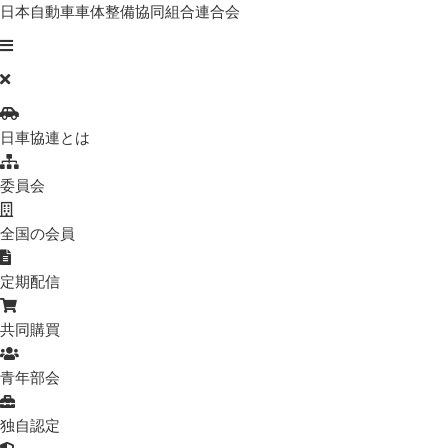
日本自動車車体整備協同組合連合会
日車協連とは
委員会
全国の会員
定期配信
共同購買
青年部会
独自認定