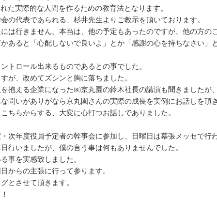
された実際的な人間を作るための教育法となります。
学会の代表であられる、杉井先生よりご教示を頂いております。
訳には行きません。本当は、他の予定もあったのですが、他の方の
何かあると「心配しないで良いよ」とか「感謝の心を持ちなさい」
コントロール出来るものであるとの事でした。
ますが、改めてズシンと胸に落ちました。
員を抱える企業になった㈱京丸園の鈴木社長の講演も聞きましたが
んな問いがありがなら京丸園さんの実際の成長を実例にお話しを頂
らこちらからする、大変に心打つお話しでありました。
度・次年度役員予定者の幹事会に参加し、日曜日は幕張メッセで行
本日行いましたが、僕の言う事は何もありませんでした。
いる事を実感致しました。
明日からの主張に行って参ります。
ログとさせて頂きます。
！！