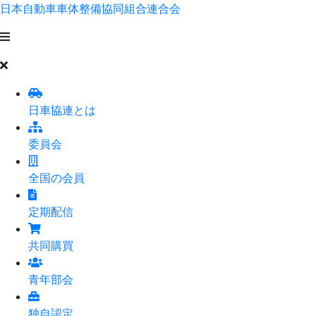
日本自動車車体整備協同組合連合会
日車協連とは
委員会
全国の会員
定期配信
共同購買
青年部会
独自認定