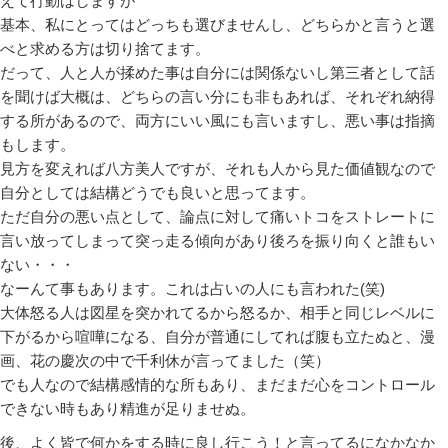
えて行動はしますが
基本、私にとってはどっちも選びませんし、どちらかと言うと選
べと求める方は切り捨てます。
だって、人と人が揉めた事は自分には関係ないし第三者として話
を聞けば大概は、どちらの言い分にも非もあれば、それぞれ納得
する所があるので、両方にいい風にも言いますし、悪い事は指摘
もします。
見方を変えれば八方美人ですが、それも人から見た価値観なので
自分としては結構どうでも良いと思ってます。
ただ自分の悪い点として、論点に対して痛いトコをストレートに
言い放ってしまって突っ走る傾向があり後ろを振り向くと誰もい
ない・・・
なーんて事もあります。これは占いの人にも言われた(笑)
大体怒る人は図星を突かれてるから怒るか、相手と同じレベルに
下がるから喧嘩になる、自分が普通にしてれば腹も立たぬと、漫
画、花の慶次の中で千利休が言ってました（笑）
でも人なので結構感情的な所もあり、まだまだ心をコントロール
できない時もあり精進が足りませぬ。
後、よく皆で何かをする時に良し行こう！と言ってるになかなか