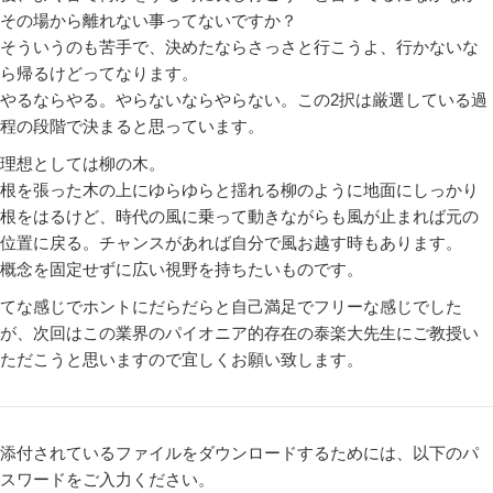
その場から離れない事ってないですか？
そういうのも苦手で、決めたならさっさと行こうよ、行かないな
ら帰るけどってなります。
やるならやる。やらないならやらない。この2択は厳選している過
程の段階で決まると思っています。
理想としては柳の木。
根を張った木の上にゆらゆらと揺れる柳のように地面にしっかり
根をはるけど、時代の風に乗って動きながらも風が止まれば元の
位置に戻る。チャンスがあれば自分で風お越す時もあります。
概念を固定せずに広い視野を持ちたいものです。
てな感じでホントにだらだらと自己満足でフリーな感じでした
が、次回はこの業界のパイオニア的存在の泰楽大先生にご教授い
ただこうと思いますので宜しくお願い致します。
添付されているファイルをダウンロードするためには、以下のパ
スワードをご入力ください。