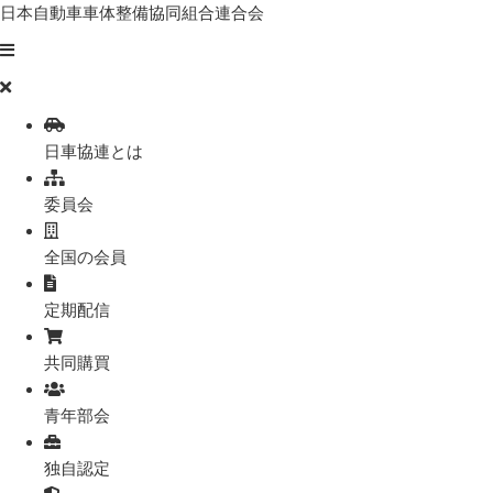
日本自動車車体整備協同組合連合会
日車協連とは
委員会
全国の会員
定期配信
共同購買
青年部会
独自認定