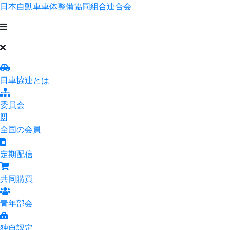
日本自動車車体整備協同組合連合会
日車協連とは
委員会
全国の会員
定期配信
共同購買
青年部会
独自認定