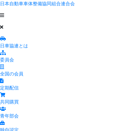
日本自動車車体整備協同組合連合会
日車協連とは
委員会
全国の会員
定期配信
共同購買
青年部会
独自認定