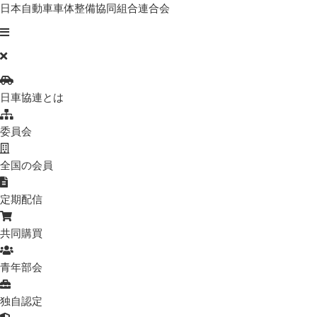
日本自動車車体整備協同組合連合会
日車協連とは
委員会
全国の会員
定期配信
共同購買
青年部会
独自認定