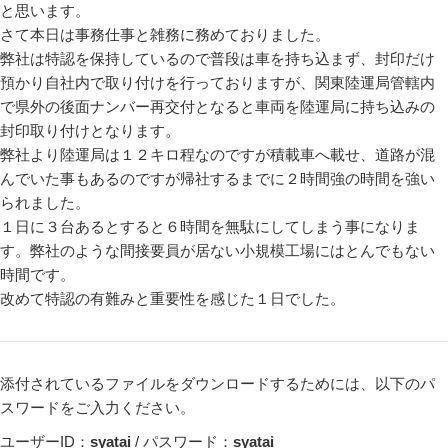
と思います。
さて本日は事務仕事と雑務に務めておりました。
弊社は特認を保持しているので普段は車を持ち込まず、封印だけ
預かり自社内で取り付けを行っておりますが、関東陸運局管轄内
で県外の後面ナンバー再交付となると車両を陸運局に持ち込みの
封印取り付けとなります。
弊社より陸運局は１２キロ程なのですが積載車へ載せ、道路が混
んでいた事もあるのですが帰社するまでに２時間強の時間を強い
られました。
１日に３台あるとすると６時間を無駄にしてしまう事になりま
す。弊社のような間接要員が居ない小規模工場にはとんでもない
時間です。
改めて特認の有難みと重要性を感じた１日でした。
添付されているファイルをダウンロードするためには、以下のパ
スワードをご入力ください。
ユーザーID：
syatai
/ パスワード：
syatai