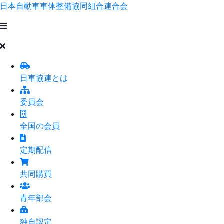
日本自動車車体整備協同組合連合会
日車協連とは
委員会
全国の会員
定期配信
共同購買
青年部会
独自認定