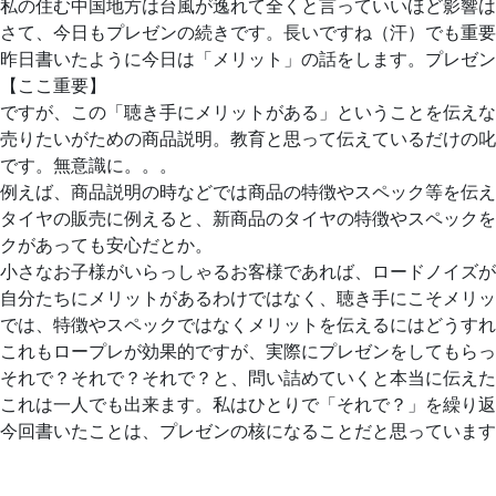
私の住む中国地方は台風が逸れて全くと言っていいほど影響は
さて、今日もプレゼンの続きです。長いですね（汗）でも重要
昨日書いたように今日は「メリット」の話をします。プレゼン
【ここ重要】
ですが、この「聴き手にメリットがある」ということを伝えな
売りたいがための商品説明。教育と思って伝えているだけの叱
です。無意識に。。。
例えば、商品説明の時などでは商品の特徴やスペック等を伝え
タイヤの販売に例えると、新商品のタイヤの特徴やスペックを
クがあっても安心だとか。
小さなお子様がいらっしゃるお客様であれば、ロードノイズが
自分たちにメリットがあるわけではなく、聴き手にこそメリッ
では、特徴やスペックではなくメリットを伝えるにはどうすれ
これもロープレが効果的ですが、実際にプレゼンをしてもらっ
それで？それで？それで？と、問い詰めていくと本当に伝えた
これは一人でも出来ます。私はひとりで「それで？」を繰り返
今回書いたことは、プレゼンの核になることだと思っています