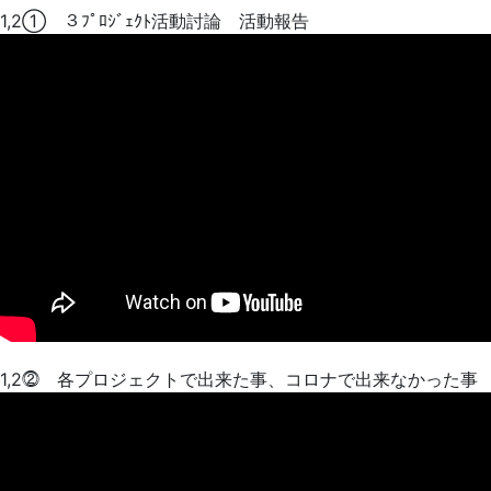
1,2① ３ﾌﾟﾛｼﾞｪｸﾄ活動討論 活動報告
1,2⓶ 各プロジェクトで出来た事、コロナで出来なかった事