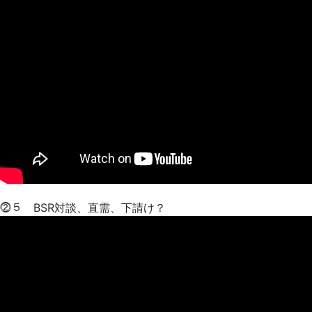
⓶５ BSR対談、直需、下請け？