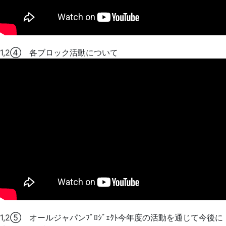
1,2④ 各ブロック活動について
1,2⑤ オールジャパンﾌﾟﾛｼﾞｪｸﾄ今年度の活動を通じて今後に