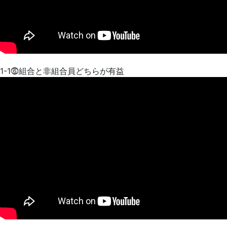
1-1⓺組合と非組合員どちらが有益