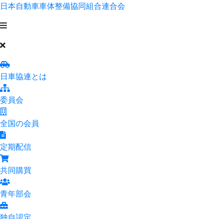
日本自動車車体整備協同組合連合会
日車協連とは
委員会
全国の会員
定期配信
共同購買
青年部会
独自認定