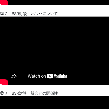
⓶７ BSR対談 ﾚﾊﾞﾚｰﾄについて
⓶８ BSR対談 親会との関係性