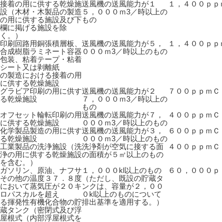
接着の用に供する乾燥施
送風機の送風能力が１
１，４００ｐｐ
設（木材・木製品の製造
５，０００ｍ3／時以上の
の用に供する施設及び下
もの
欄に掲げる施設を除
く。）
印刷回路用銅張積層板、
送風機の送風能力が５，
１，４００ｐｐ
合成樹脂ラミネート容器
０００ｍ3／時以上のもの
包装、粘着テープ・粘着
シート又は剥離紙
の製造における接着の用
に供する乾燥施設
グラビア印刷の用に供す
送風機の送風能力が２
７００ｐｐｍＣ
る乾燥施設
７，０００ｍ3／時以上の
もの
オフセット輪転印刷の用
送風機の送風能力が７，
４００ｐｐｍＣ
に供する乾燥施設
０００ｍ3／時以上のもの
化学製品製造の用に供す
送風機の送風能力が３，
６００ｐｐｍＣ
る乾燥施設
０００ｍ3／時以上のもの
工業製品の洗浄施設（洗
洗浄剤が空気に接する面
４００ｐｐｍＣ
浄の用に供する乾燥施設
の面積が５㎡以上のもの
を含む。）
ガソリン、原油、ナフサ
１，０００kl以上のもの
６０，０００ｐ
その他の温度３７．８度
（ただし、既設の貯蔵タ
において蒸気圧が２０キ
ンクは、容量が２，００
ロパスカルを超え
０kl以上のものについて
る揮発性有機化合物の貯
排出基準を適用する。）
蔵タンク（密閉式及び浮
屋根式（内部浮屋根式を