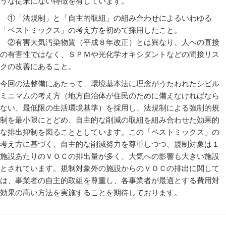
うな従来にない特徴を有しています。
①「法規制」と「自主的取組」の組み合わせによるいわゆる
「ベストミックス」の考え方を初めて採用したこと。
②有害大気汚染物質（平成８年改正）とは異なり、人への直接
の有害性ではなく、ＳＰＭや光化学オキシダントなどの間接リス
クの改善にあること。
今回の法整備にあたって、環境基本法に理念がうたわれたシビル
ミニマムの考え方（地方自治体が住民のために備えなければなら
ない、最低限の生活環境基準）を採用し、法規制による強制的規
制を最小限にとどめ、自主的な削減の取組を組み合わせた効果的
な排出抑制を図ることとしています。この「ベストミックス」の
考え方に基づく、自主的な削減努力を尊重しつつ、規制対象は１
施設あたりのＶＯＣの排出量が多く、大気への影響も大きい施設
とされています。規制対象外の施設からのＶＯＣの排出に関して
は、事業者の自主的取組を尊重し、各事業者が最適とする費用対
効果の高い方法を実施することを期待しております。