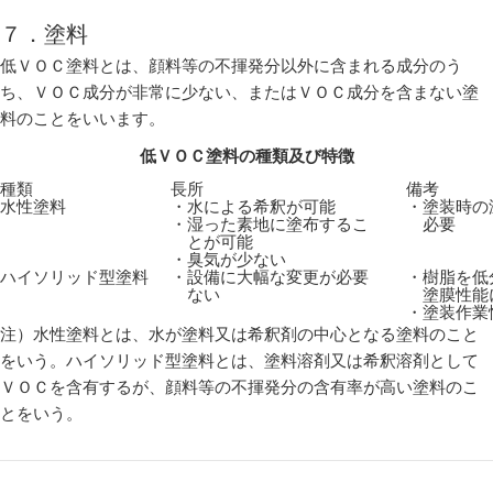
７．塗料
低ＶＯＣ塗料とは、顔料等の不揮発分以外に含まれる成分のう
ち、ＶＯＣ成分が非常に少ない、またはＶＯＣ成分を含まない塗
料のことをいいます。
低ＶＯＣ塗料の種類及び特徴
種類
長所
備考
水性塗料
・水による希釈が可能
・塗装時の
・湿った素地に塗布するこ
必要
とが可能
・臭気が少ない
ハイソリッド型塗料
・設備に大幅な変更が必要
・樹脂を低
ない
塗膜性能
・塗装作業
注）水性塗料とは、水が塗料又は希釈剤の中心となる塗料のこと
をいう。ハイソリッド型塗料とは、塗料溶剤又は希釈溶剤として
ＶＯＣを含有するが、顔料等の不揮発分の含有率が高い塗料のこ
とをいう。