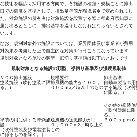
な技術を幅広く採用する方向で、各施設の種類・規模ごとに排出
口での濃度を基準として、排出基準値が環境省令で定められまし
た。対象施設の所有者は対象施設を設置する際に都道府県知事に
届け出るとともに、排出基準を遵守しなければならないとされて
います。
なお、規制対象外の施設については、業界団体及び事業者が費用
対効果を考慮した上で自主的な対策を行うことになっています。
規制対象となる施設の類型、裾切り基準値は以下のとおりです。
規制対象となる施設の類型、裾切り基準及び濃度規制値
ＶＯＣ排出施設
規模要件
排出基準
塗装施設（吹付塗装に限
排風機の能力が１００，
自動車製造の用
る。）
０００ｍ3／時以上のもの
する施設（吹付
に限る。）
その他の塗装施
（吹付塗装に限
る。）
塗装の用に供する乾燥施
送風機の送風能力が１
６００ｐｐｍＣ
設
０，０００ｍ3／時以上の
（吹付塗装及び電着塗装
もの
に係るものを除く。）