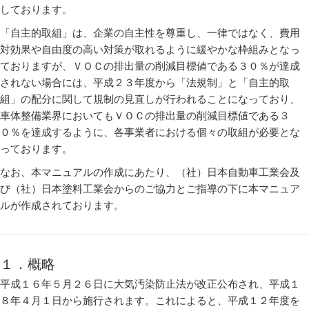
しております。
「自主的取組」は、企業の自主性を尊重し、一律ではなく、費用
対効果や自由度の高い対策が取れるように緩やかな枠組みとなっ
ておりますが、ＶＯＣの排出量の削減目標値である３０％が達成
されない場合には、平成２３年度から「法規制」と「自主的取
組」の配分に関して規制の見直しが行われることになっており、
車体整備業界においてもＶＯＣの排出量の削減目標値である３
０％を達成するように、各事業者における個々の取組が必要とな
っております。
なお、本マニュアルの作成にあたり、（社）日本自動車工業会及
び（社）日本塗料工業会からのご協力とご指導の下に本マニュア
ルが作成されております。
１．概略
平成１６年５月２６日に大気汚染防止法が改正公布され、平成１
８年４月１日から施行されます。これによると、平成１２年度を