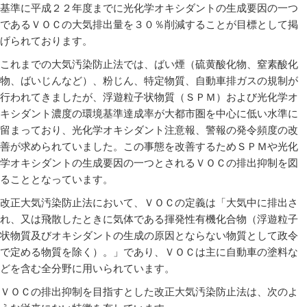
基準に平成２２年度までに光化学オキシダントの生成要因の一つ
であるＶＯＣの大気排出量を３０％削減することが目標として掲
げられております。
これまでの大気汚染防止法では、ばい煙（硫黄酸化物、窒素酸化
物、ばいじんなど）、粉じん、特定物質、自動車排ガスの規制が
行われてきましたが、浮遊粒子状物質（ＳＰＭ）および光化学オ
キシダント濃度の環境基準達成率が大都市圏を中心に低い水準に
留まっており、光化学オキシダント注意報、警報の発令頻度の改
善が求められていました。この事態を改善するためＳＰＭや光化
学オキシダントの生成要因の一つとされるＶＯＣの排出抑制を図
ることとなっています。
改正大気汚染防止法において、ＶＯＣの定義は「大気中に排出さ
れ、又は飛散したときに気体である揮発性有機化合物（浮遊粒子
状物質及びオキシダントの生成の原因とならない物質として政令
で定める物質を除く）。」であり、ＶＯＣは主に自動車の塗料な
どを含む全分野に用いられています。
ＶＯＣの排出抑制を目指すとした改正大気汚染防止法は、次のよ