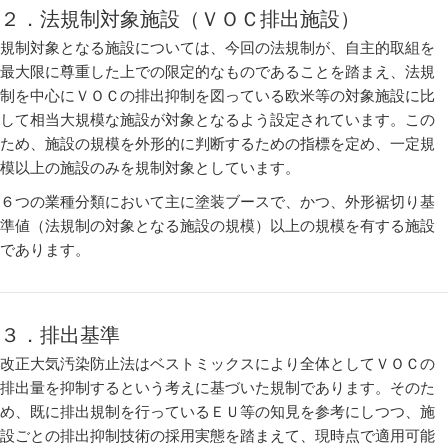
２．法規制対象施設（ＶＯＣ排出施設）
規制対象となる施設については、今回の法規制が、自主的取組を
最大限に尊重した上での限定的なものであることを踏まえ、法規
制を中心にＶＯＣの排出抑制を図っている欧米等の対象施設に比
して相当大規模な施設が対象となるよう設定されています。この
ため、施設の規模を外形的に判断するための指標を定め、一定規
模以上の施設のみを規制対象としています。
６つの業種分類において主に塗装ブースで、かつ、外形裾切り基
準値（法規制の対象となる施設の規模）以上の規模を有する施設
であります。
３．排出基準
改正大気汚染防止法はベストミックスにより全体としてＶＯＣの
排出量を抑制するという考えに基づいた規制であります。そのた
め、既に排出規制を行っているＥＵ等の知見を参考にしつつ、施
設ごとの排出抑制技術の採用実態を踏まえて、現時点で適用可能