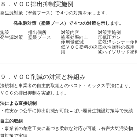
８．ＶＯＣ排出抑制実施例
発生源対策（塗装ブース）で４つの対策を示します。
発生源対策（塗装ブース）で４つの対策を示します。
施策
排出個所
対策内容
対策実施例
発生源対策
塗装ブース
塗着効率向上
①低圧ガン
使用量低減
②洗浄シンナー使
低ＶＯＣ塗料の採
③水性塗料の採用
用
④ハイソリッド塗
９．ＶＯＣ削減の対策と枠組み
法規制と事業者の自主的取組とのベスト・ミックス手法により、
ＶＯＣの排出抑制を実施します。
法による直接規制
・確実かつ公平に排出削減が可能→ばい煙発生施設対策等で実績
自主的取組
・事業者の創意工夫に基づき柔軟な対応が可能→有害大気汚染物
質対策で実績