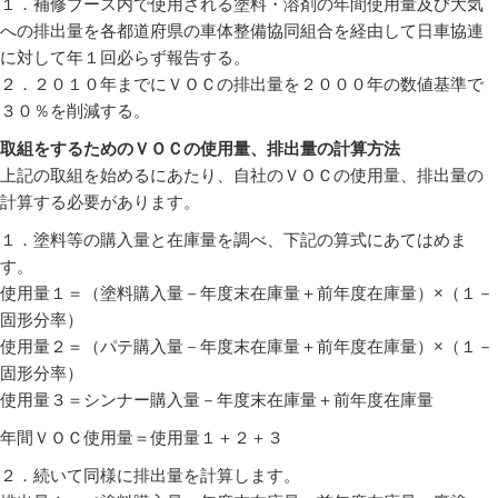
１．補修ブース内で使用される塗料・溶剤の年間使用量及び大気
への排出量を各都道府県の車体整備協同組合を経由して日車協連
に対して年１回必らず報告する。
２．２０１０年までにＶＯＣの排出量を２０００年の数値基準で
３０％を削減する。
取組をするためのＶＯＣの使用量、排出量の計算方法
上記の取組を始めるにあたり、自社のＶＯＣの使用量、排出量の
計算する必要があります。
１．塗料等の購入量と在庫量を調べ、下記の算式にあてはめま
す。
使用量１＝（塗料購入量－年度末在庫量＋前年度在庫量）×（１－
固形分率）
使用量２＝（パテ購入量－年度末在庫量＋前年度在庫量）×（１－
固形分率）
使用量３＝シンナー購入量－年度末在庫量＋前年度在庫量
年間ＶＯＣ使用量＝使用量１＋２＋３
２．続いて同様に排出量を計算します。