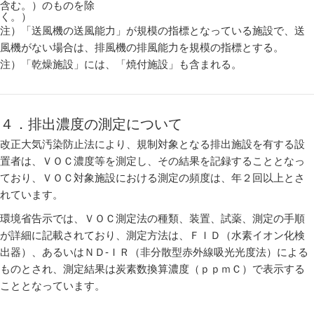
含む。）のものを除
く。）
注）「送風機の送風能力」が規模の指標となっている施設で、送
風機がない場合は、排風機の排風能力を規模の指標とする。
注）「乾燥施設」には、「焼付施設」も含まれる。
４．排出濃度の測定について
改正大気汚染防止法により、規制対象となる排出施設を有する設
置者は、ＶＯＣ濃度等を測定し、その結果を記録することとなっ
ており、ＶＯＣ対象施設における測定の頻度は、年２回以上とさ
れています。
環境省告示では、ＶＯＣ測定法の種類、装置、試薬、測定の手順
が詳細に記載されており、測定方法は、ＦＩＤ（水素イオン化検
出器）、あるいはＮＤ-ＩＲ（非分散型赤外線吸光光度法）による
ものとされ、測定結果は炭素数換算濃度（ｐｐｍＣ）で表示する
こととなっています。