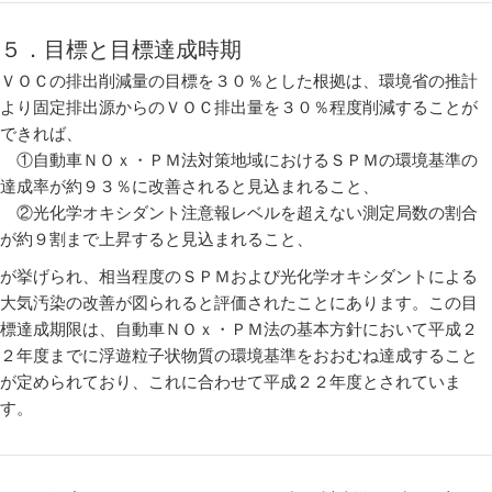
５．目標と目標達成時期
ＶＯＣの排出削減量の目標を３０％とした根拠は、環境省の推計
より固定排出源からのＶＯＣ排出量を３０％程度削減することが
できれば、
①自動車ＮＯｘ・ＰＭ法対策地域におけるＳＰＭの環境基準の
達成率が約９３％に改善されると見込まれること、
②光化学オキシダント注意報レベルを超えない測定局数の割合
が約９割まで上昇すると見込まれること、
が挙げられ、相当程度のＳＰＭおよび光化学オキシダントによる
大気汚染の改善が図られると評価されたことにあります。この目
標達成期限は、自動車ＮＯｘ・ＰＭ法の基本方針において平成２
２年度までに浮遊粒子状物質の環境基準をおおむね達成すること
が定められており、これに合わせて平成２２年度とされていま
す。