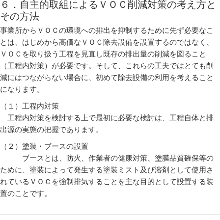
６．自主的取組によるＶＯＣ削減対策の考え方と
その方法
事業所からＶＯＣの環境への排出を抑制するために先ず必要なこ
とは、はじめから高価なＶＯＣ除去設備を設置するのではなく、
ＶＯＣを取り扱う工程を見直し既存の排出量の削減を図ること
（工程内対策）が必要です。そして、これらの工夫ではとても削
減にはつながらない場合に、初めて除去設備の利用を考えること
になります。
（１）工程内対策
工程内対策を検討する上で最初に必要な検討は、工程自体と排
出源の実態の把握であります。
（２）塗装・ブースの設置
ブースとは、防火、作業者の健康対策、塗膜品質確保等の
ために、塗装によって発生する塗装ミスト及び溶剤として使用さ
れているＶＯＣを強制排気することを主な目的として設置する装
置のことです。