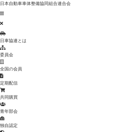
日本自動車車体整備協同組合連合会
日車協連とは
委員会
全国の会員
定期配信
共同購買
青年部会
独自認定