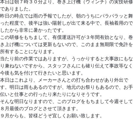
本日は朝７時３０分より、巻き上げ機（ウィンチ）の実技研修
でありました。
昨日の時点では雨の予報でしたが、朝のうちにパラパラッと舞
った程度で、後半は強い陽射しが出て来る中で、長袖着用ので
したから非常に暑かったです。
この研修をもちまして、有償運送許可が３年間有効となり、巻
き上げ機については更新もないので、このまま無期限で免許を
所有することになります。
当たり前の作業ではありますが、うっかりすると大事故にもな
り兼ねないですから、スタッフさんにも確り伝えて事故等なく
今後も気を付けて行きたいと思います。
本日はこれより、メーカーさんとの打ち合わせがあり外出で
す。明日は雨もあるのですが、地元のお祭りもあるので、お手
伝いと仕事との行ったり来たりになりそうです。
そんな明日なりますので、このブログをもちまして今週そして
８月最後のブログとさせて頂きます。
９月からも、皆様どうぞ宜しくお願い致します。