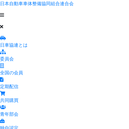
日本自動車車体整備協同組合連合会
日車協連とは
委員会
全国の会員
定期配信
共同購買
青年部会
独自認定