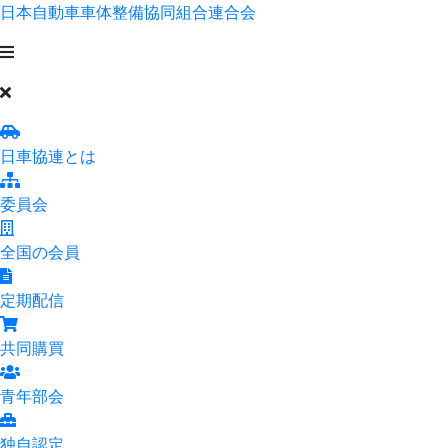
日本自動車車体整備協同組合連合会
日車協連とは
委員会
全国の会員
定期配信
共同購買
青年部会
独自認定