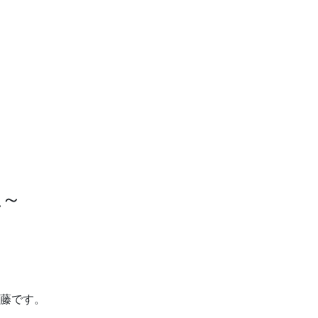
上～
藤です。