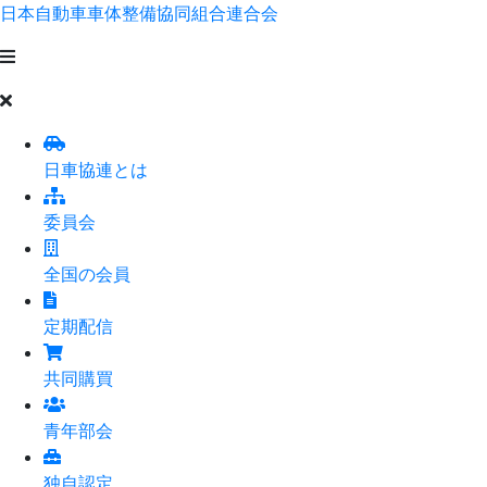
日本自動車車体整備協同組合連合会
日車協連とは
委員会
全国の会員
定期配信
共同購買
青年部会
独自認定