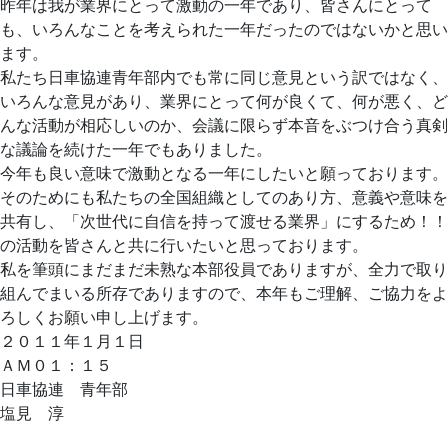
昨年は我が業界にとって激動の一年であり、皆さんにとって
も、いろんなことを考えられた一年だったのではないかと思い
ます。
私たち日車協連青年部内でも常に同じ意見という訳ではなく、
いろんな意見があり、業界にとって何が良くて、何が悪く、ど
んな活動が相応しいのか、会議に限らず本音をぶつけ合う真剣
な議論を続けた一年でもありました。
今年も良い意味で激動となる一年にしたいと願っております。
そのためにも私たちの全国組織としてのあり方、意義や意味を
共有し、「次世代に自信を持って渡せる業界」にするため！！
の活動を皆さんと共に行いたいと思っております。
私を筆頭にまだまだ未熟な本部役員でありますが、全力で取り
組んでまいる所存でありますので、本年もご理解、ご協力をよ
ろしくお願い申し上げます。
２０１１年１月１日
ＡＭ０１：１５
日車協連 青年部
塩見 淳