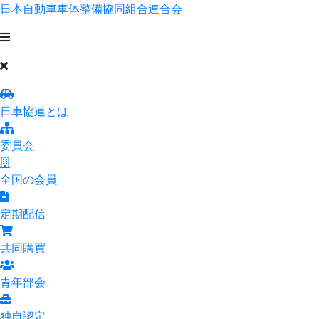
日本自動車車体整備協同組合連合会
日車協連とは
委員会
全国の会員
定期配信
共同購買
青年部会
独自認定