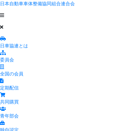
日本自動車車体整備協同組合連合会
日車協連とは
委員会
全国の会員
定期配信
共同購買
青年部会
独自認定